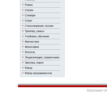
Роман
Сказки
Словари
Спорт
Стихотворения, поэзия
Триллер, ужасы
Учебники, обучение
Фантастика
Философия
Фэнтези
Энциклопедии, справочники
Эротика, порно
Юмор
Юмор программистов
Регистрация
|
И