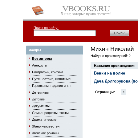
5 книг, которые нужно прочесть!
Поиск по сайту:
Михин Николай
Жанры
Найдено произведений: 2
Все авторы
Анекдоты
Название произведения
Биографии, критика
Венки на волне
Путешествия, животные
Дача Долгорукова (по
Гороскопы, гадания и т.п.
Страницы:
1
Детективы
Детские
Документы
Семья, рецепты, тосты
Драматические
Жанр неизвестен
Женские романы