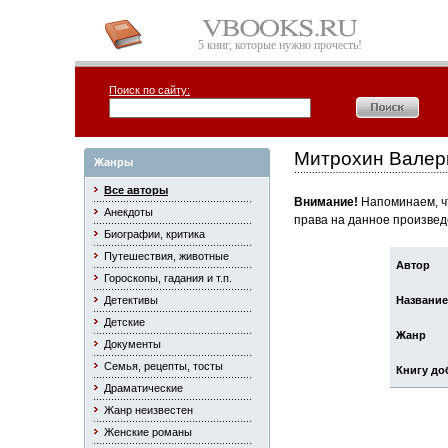
5 книг, которые нужно прочесть!
Поиск по сайту:
Митрохин Валер
Жанры
Все авторы
Внимание!
Напоминаем, чт
Анекдоты
права на данное произвед
Биографии, критика
Путешествия, животные
Автор
Гороскопы, гадания и т.п.
Детективы
Название
Детские
Жанр
Документы
Семья, рецепты, тосты
Книгу до
Драматические
Жанр неизвестен
Женские романы