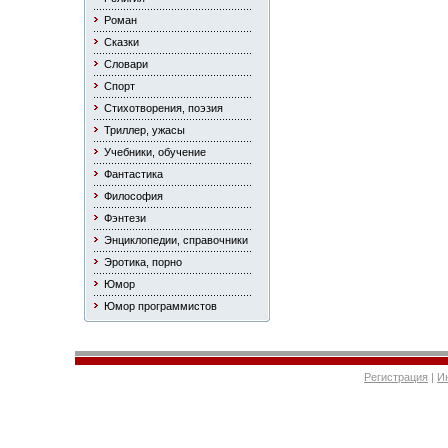
Роман
Сказки
Словари
Спорт
Стихотворения, поэзия
Триллер, ужасы
Учебники, обучение
Фантастика
Философия
Фэнтези
Энциклопедии, справочники
Эротика, порно
Юмор
Юмор программистов
Регистрация
|
И