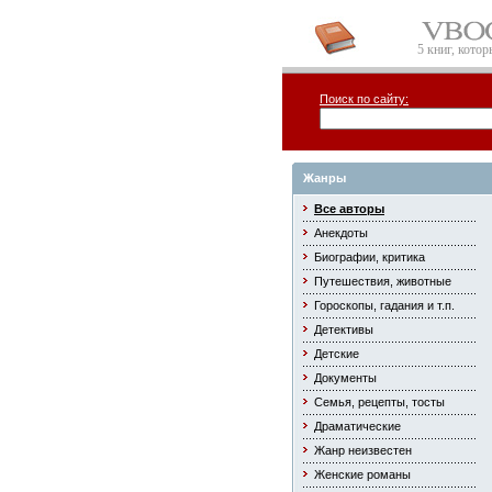
5 книг, кото
Поиск по сайту:
Жанры
Все авторы
Анекдоты
Биографии, критика
Путешествия, животные
Гороскопы, гадания и т.п.
Детективы
Детские
Документы
Семья, рецепты, тосты
Драматические
Жанр неизвестен
Женские романы