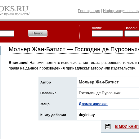
Регистрация
|
Информация о защи
рые нужно прочесть!
Логин:
Пароль:
Мольер Жан-Батист — Господин де Пурсонья
Внимание!
Напоминаем, что использование текста разрешено только в 
права на данное произведения принадлежат автору или издательству.
Мольер Жан-Батист
Автор
Господин де Пурсоньяк
Название
Драматические
Жанр
doylnitay
Книгу добавил
В МОИ КНИГ