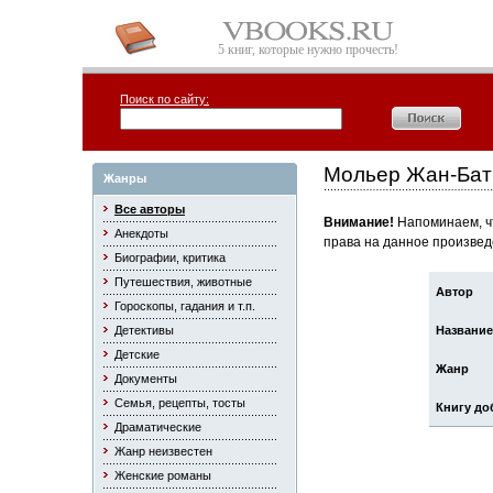
5 книг, которые нужно прочесть!
Поиск по сайту:
Мольер Жан-Бат
Жанры
Все авторы
Внимание!
Напоминаем, чт
Анекдоты
права на данное произвед
Биографии, критика
Путешествия, животные
Автор
Гороскопы, гадания и т.п.
Детективы
Название
Детские
Жанр
Документы
Семья, рецепты, тосты
Книгу до
Драматические
Жанр неизвестен
Женские романы