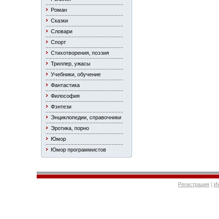
Роман
Сказки
Словари
Спорт
Стихотворения, поэзия
Триллер, ужасы
Учебники, обучение
Фантастика
Философия
Фэнтези
Энциклопедии, справочники
Эротика, порно
Юмор
Юмор программистов
Регистрация
|
И