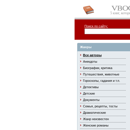
5 книг, кото
Поиск по сайту:
Жанры
Все авторы
Анекдоты
Биографии, критика
Путешествия, животные
Гороскопы, гадания и т.п.
Детективы
Детские
Документы
Семья, рецепты, тосты
Драматические
Жанр неизвестен
Женские романы