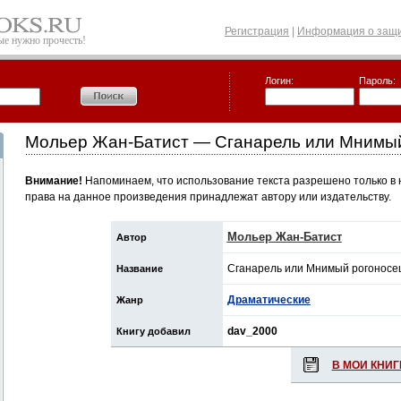
Регистрация
|
Информация о защи
рые нужно прочесть!
Логин:
Пароль:
Мольер Жан-Батист — Сганарель или Мнимы
Внимание!
Напоминаем, что использование текста разрешено только в 
права на данное произведения принадлежат автору или издательству.
Мольер Жан-Батист
Автор
Сганарель или Мнимый рогоносе
Название
Драматические
Жанр
dav_2000
Книгу добавил
В МОИ КНИГ