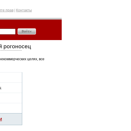
те прав
|
Контакты
й рогоносец
некоммерческих целях, все
ц
И