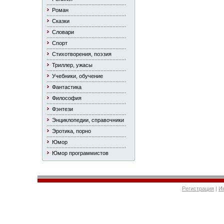
Роман
Сказки
Словари
Спорт
Стихотворения, поэзия
Триллер, ужасы
Учебники, обучение
Фантастика
Философия
Фэнтези
Энциклопедии, справочники
Эротика, порно
Юмор
Юмор программистов
Регистрация
|
И