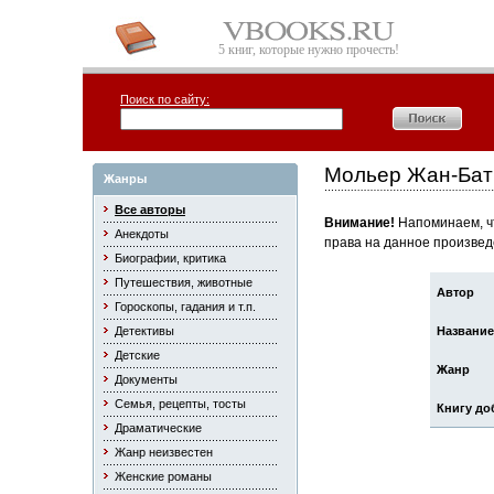
5 книг, которые нужно прочесть!
Поиск по сайту:
Мольер Жан-Бат
Жанры
Все авторы
Внимание!
Напоминаем, чт
Анекдоты
права на данное произвед
Биографии, критика
Путешествия, животные
Автор
Гороскопы, гадания и т.п.
Детективы
Название
Детские
Жанр
Документы
Семья, рецепты, тосты
Книгу до
Драматические
Жанр неизвестен
Женские романы