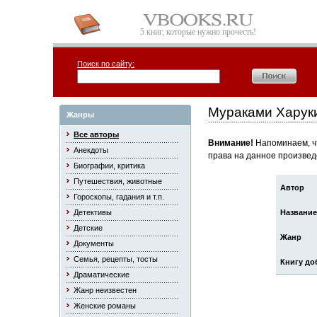
5 книг, которые нужно прочесть!
Поиск по сайту:
Мураками Харук
Жанры
Все авторы
Внимание!
Напоминаем, чт
Анекдоты
права на данное произвед
Биографии, критика
Путешествия, животные
Автор
Гороскопы, гадания и т.п.
Детективы
Название
Детские
Жанр
Документы
Семья, рецепты, тосты
Книгу до
Драматические
Жанр неизвестен
Женские романы