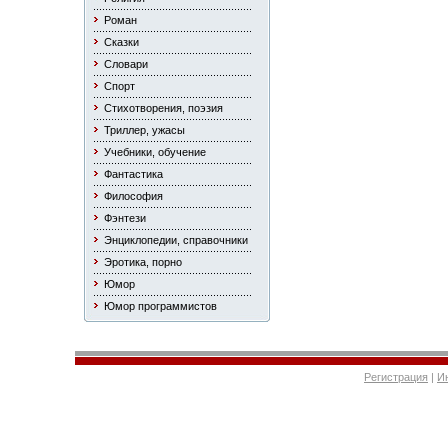
Роман
Сказки
Словари
Спорт
Стихотворения, поэзия
Триллер, ужасы
Учебники, обучение
Фантастика
Философия
Фэнтези
Энциклопедии, справочники
Эротика, порно
Юмор
Юмор программистов
Регистрация
|
И