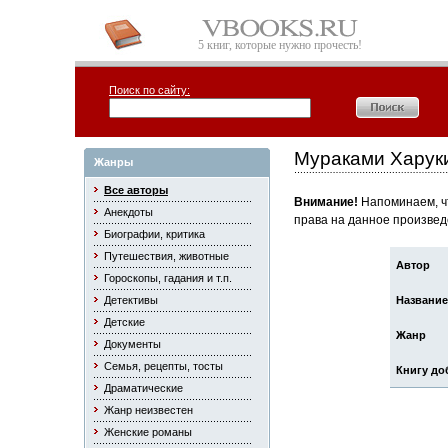
5 книг, которые нужно прочесть!
Поиск по сайту:
Мураками Харук
Жанры
Все авторы
Внимание!
Напоминаем, чт
Анекдоты
права на данное произвед
Биографии, критика
Путешествия, животные
Автор
Гороскопы, гадания и т.п.
Детективы
Название
Детские
Жанр
Документы
Семья, рецепты, тосты
Книгу до
Драматические
Жанр неизвестен
Женские романы