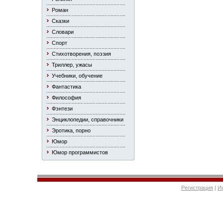
Роман
Сказки
Словари
Спорт
Стихотворения, поэзия
Триллер, ужасы
Учебники, обучение
Фантастика
Философия
Фэнтези
Энциклопедии, справочники
Эротика, порно
Юмор
Юмор программистов
Регистрация
|
И