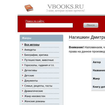
5 книг, которые нужно прочесть!
Поиск по сайту:
Нагишкин Дмитр
Жанры
Все авторы
Внимание!
Напоминаем, чт
Анекдоты
права на данное произвед
Биографии, критика
Путешествия, животные
Автор
Гороскопы, гадания и т.п.
Детективы
Название
Детские
Жанр
Документы
Семья, рецепты, тосты
Книгу до
Драматические
Жанр неизвестен
Женские романы