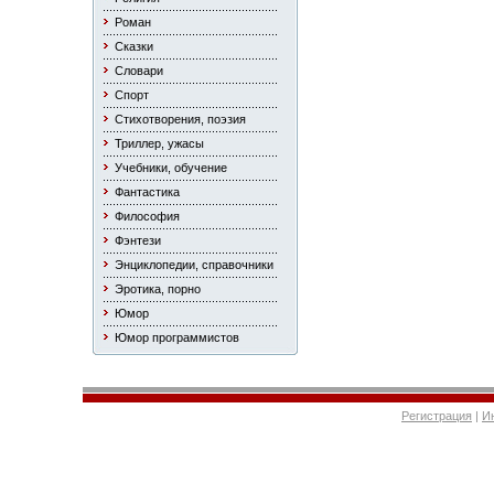
Роман
Сказки
Словари
Спорт
Стихотворения, поэзия
Триллер, ужасы
Учебники, обучение
Фантастика
Философия
Фэнтези
Энциклопедии, справочники
Эротика, порно
Юмор
Юмор программистов
Регистрация
|
И