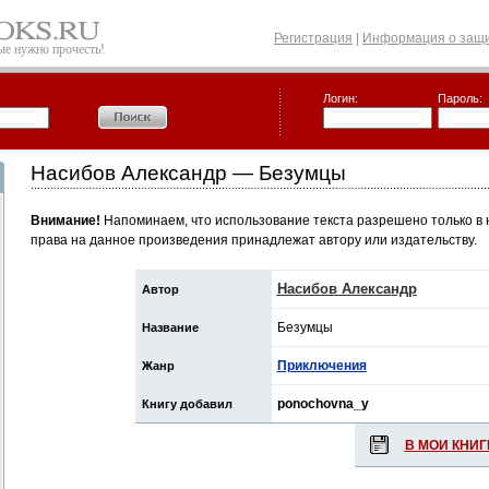
Регистрация
|
Информация о защи
рые нужно прочесть!
Логин:
Пароль:
Насибов Александр — Безумцы
Внимание!
Напоминаем, что использование текста разрешено только в 
права на данное произведения принадлежат автору или издательству.
Насибов Александр
Автор
Безумцы
Название
Приключения
Жанр
ponochovna_y
Книгу добавил
В МОИ КНИГ