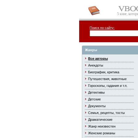
5 книг, кото
Поиск по сайту:
Жанры
Все авторы
Анекдоты
Биографии, критика
Путешествия, животные
Гороскопы, гадания и т.п.
Детективы
Детские
Документы
Семья, рецепты, тосты
Драматические
Жанр неизвестен
Женские романы