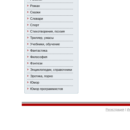
Роман
Сказки
Словари
Спорт
Стихотворения, поэзия
Триллер, ужасы
Учебники, обучение
Фантастика
Философия
Фэнтези
Энциклопедии, справочники
Эротика, порно
Юмор
Юмор программистов
Регистрация
|
И