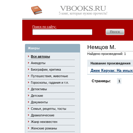
5 книг, которые нужно прочесть!
Поиск по сайту:
Немцов М.
Жанры
Найдено произведений: 1
Все авторы
Анекдоты
Название произведения
Биографии, критика
Джек Керуак: На ины
Путешествия, животные
Страницы:
1
Гороскопы, гадания и т.п.
Детективы
Детские
Документы
Семья, рецепты, тосты
Драматические
Жанр неизвестен
Женские романы