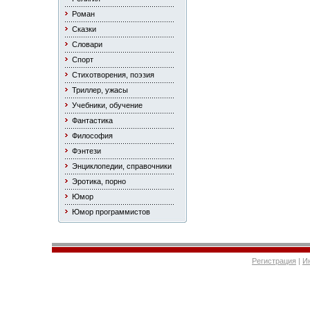
Роман
Сказки
Словари
Спорт
Стихотворения, поэзия
Триллер, ужасы
Учебники, обучение
Фантастика
Философия
Фэнтези
Энциклопедии, справочники
Эротика, порно
Юмор
Юмор программистов
Регистрация
|
И