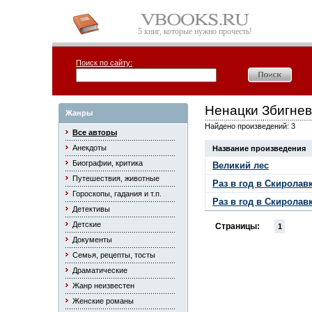
5 книг, которые нужно прочесть!
Поиск по сайту:
Ненацки Збигнев
Жанры
Найдено произведений: 3
Все авторы
Анекдоты
Название произведения
Биографии, критика
Великий лес
Путешествия, животные
Раз в год в Скиролавк
Гороскопы, гадания и т.п.
Раз в год в Скиролавк
Детективы
Детские
Страницы:
1
Документы
Семья, рецепты, тосты
Драматические
Жанр неизвестен
Женские романы