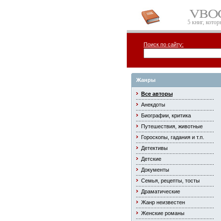
5 книг, кото
Поиск по сайту:
Жанры
Все авторы
Анекдоты
Биографии, критика
Путешествия, животные
Гороскопы, гадания и т.п.
Детективы
Детские
Документы
Семья, рецепты, тосты
Драматические
Жанр неизвестен
Женские романы