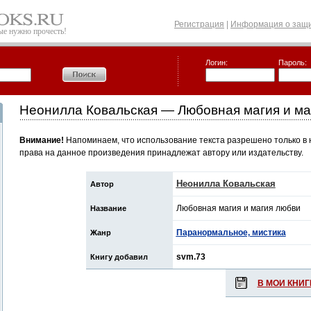
Регистрация
|
Информация о защи
рые нужно прочесть!
Логин:
Пароль:
Неонилла Ковальская — Любовная магия и ма
Внимание!
Напоминаем, что использование текста разрешено только в 
права на данное произведения принадлежат автору или издательству.
Неонилла Ковальская
Автор
Любовная магия и магия любви
Название
Паранормальное, мистика
Жанр
svm.73
Книгу добавил
В МОИ КНИГ