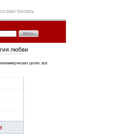
те прав
|
Контакты
гия любви
некоммерческих целях, все
И