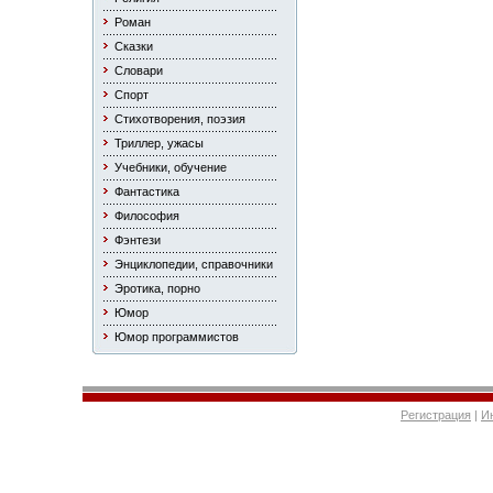
Роман
Сказки
Словари
Спорт
Стихотворения, поэзия
Триллер, ужасы
Учебники, обучение
Фантастика
Философия
Фэнтези
Энциклопедии, справочники
Эротика, порно
Юмор
Юмор программистов
Регистрация
|
И