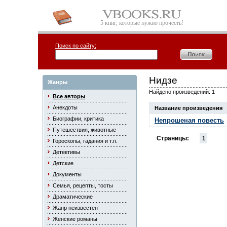
5 книг, которые нужно прочесть!
Поиск по сайту:
Нидзе
Жанры
Найдено произведений: 1
Все авторы
Анекдоты
Название произведения
Биографии, критика
Непрошеная повесть
Путешествия, животные
Страницы:
1
Гороскопы, гадания и т.п.
Детективы
Детские
Документы
Семья, рецепты, тосты
Драматические
Жанр неизвестен
Женские романы