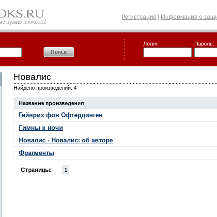
Регистрация
|
Информация о защи
рые нужно прочесть!
Логин:
Пароль:
Новалис
Найдено произведений: 4
Название произведения
Гейнрих фон Офтердинген
Гимны к ночи
Новалис - Новалис: об авторе
Фрагменты
Страницы:
1