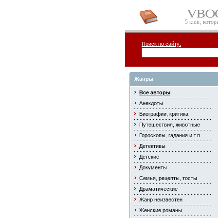
5 книг, кото
Поиск по сайту:
Жанры
Все авторы
Анекдоты
Биографии, критика
Путешествия, животные
Гороскопы, гадания и т.п.
Детективы
Детские
Документы
Семья, рецепты, тосты
Драматические
Жанр неизвестен
Женские романы