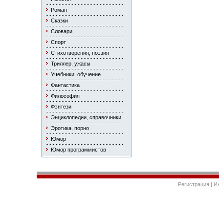
Роман
Сказки
Словари
Спорт
Стихотворения, поэзия
Триллер, ужасы
Учебники, обучение
Фантастика
Философия
Фэнтези
Энциклопедии, справочники
Эротика, порно
Юмор
Юмор программистов
Регистрация
|
И