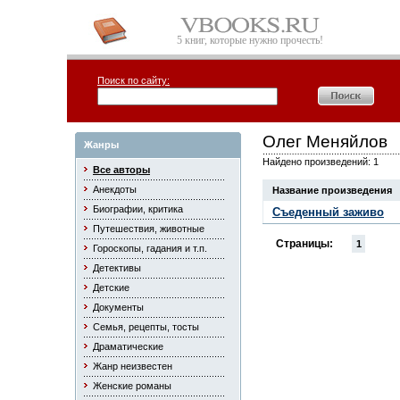
5 книг, которые нужно прочесть!
Поиск по сайту:
Олег Меняйлов
Жанры
Найдено произведений: 1
Все авторы
Анекдоты
Название произведения
Биографии, критика
Съеденный заживо
Путешествия, животные
Страницы:
1
Гороскопы, гадания и т.п.
Детективы
Детские
Документы
Семья, рецепты, тосты
Драматические
Жанр неизвестен
Женские романы