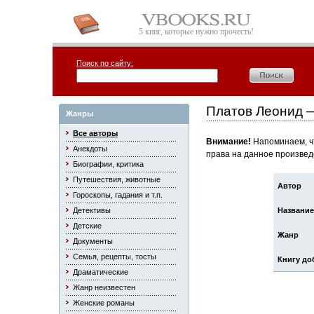
5 книг, которые нужно прочесть!
Поиск по сайту:
Платов Леонид 
Жанры
Все авторы
Внимание!
Напоминаем, чт
Анекдоты
права на данное произвед
Биографии, критика
Путешествия, животные
Автор
Гороскопы, гадания и т.п.
Детективы
Название
Детские
Жанр
Документы
Семья, рецепты, тосты
Книгу до
Драматические
Жанр неизвестен
Женские романы