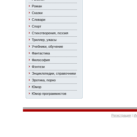
Роман
Сказки
Словари
Спорт
Стихотворения, поэзия
Триллер, ужасы
Учебники, обучение
Фантастика
Философия
Фэнтези
Энциклопедии, справочники
Эротика, порно
Юмор
Юмор программистов
Регистрация
|
И