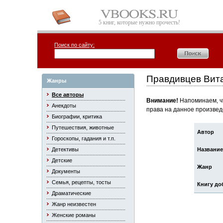
5 книг, которые нужно прочесть!
Поиск по сайту:
Правдивцев Вит
Жанры
Все авторы
Внимание!
Напоминаем, чт
Анекдоты
права на данное произвед
Биографии, критика
Путешествия, животные
Автор
Гороскопы, гадания и т.п.
Детективы
Название
Детские
Жанр
Документы
Семья, рецепты, тосты
Книгу до
Драматические
Жанр неизвестен
Женские романы