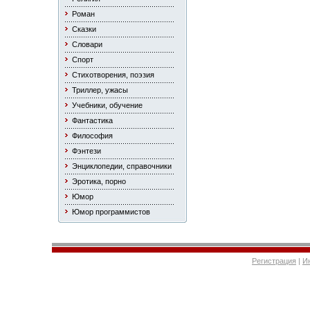
Роман
Сказки
Словари
Спорт
Стихотворения, поэзия
Триллер, ужасы
Учебники, обучение
Фантастика
Философия
Фэнтези
Энциклопедии, справочники
Эротика, порно
Юмор
Юмор программистов
Регистрация
|
И