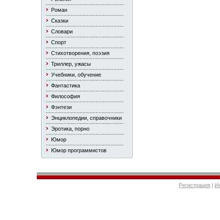
Роман
Сказки
Словари
Спорт
Стихотворения, поэзия
Триллер, ужасы
Учебники, обучение
Фантастика
Философия
Фэнтези
Энциклопедии, справочники
Эротика, порно
Юмор
Юмор программистов
Регистрация
|
И