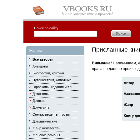
5 книг, которые нужно прочесть!
Поиск по сайту:
Присланные книг
Жанры
Все авторы
Внимание!
Напоминаем, чт
Анекдоты
права на данное произвед
Биографии, критика
Путешествия, животные
Автор
Гороскопы, гадания и т.п.
Детективы
Название
Детские
Жанр
Документы
Семья, рецепты, тосты
Книгу до
Драматические
Жанр неизвестен
Женские романы