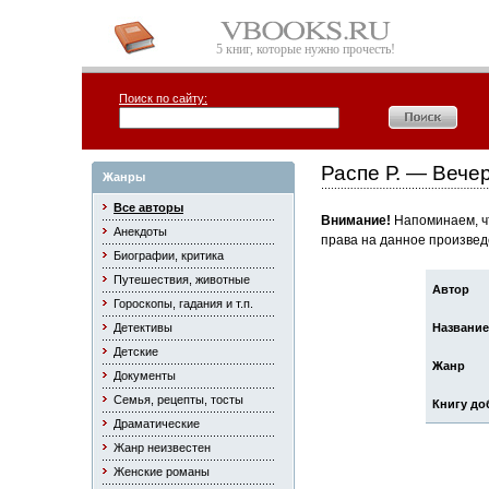
5 книг, которые нужно прочесть!
Поиск по сайту:
Распе Р. — Вече
Жанры
Все авторы
Внимание!
Напоминаем, чт
Анекдоты
права на данное произвед
Биографии, критика
Путешествия, животные
Автор
Гороскопы, гадания и т.п.
Детективы
Название
Детские
Жанр
Документы
Семья, рецепты, тосты
Книгу до
Драматические
Жанр неизвестен
Женские романы