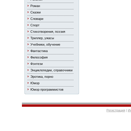
Роман
Сказки
Словари
Спорт
Стихотворения, поэзия
Триллер, ужасы
Учебники, обучение
Фантастика
Философия
Фэнтези
Энциклопедии, справочники
Эротика, порно
Юмор
Юмор программистов
Регистрация
|
И