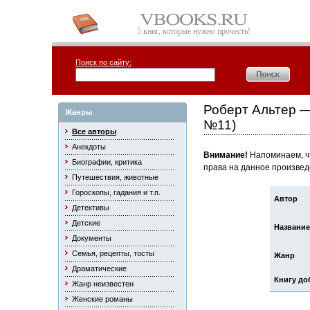
5 книг, которые нужно прочесть!
Поиск по сайту:
Роберт Альтер —
Жанры
№11)
Все авторы
Анекдоты
Внимание!
Напоминаем, чт
Биографии, критика
права на данное произвед
Путешествия, животные
Гороскопы, гадания и т.п.
Автор
Детективы
Детские
Название
Документы
Семья, рецепты, тосты
Жанр
Драматические
Книгу до
Жанр неизвестен
Женские романы