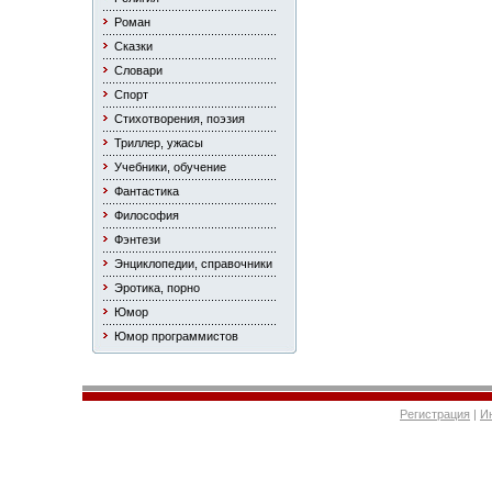
Роман
Сказки
Словари
Спорт
Стихотворения, поэзия
Триллер, ужасы
Учебники, обучение
Фантастика
Философия
Фэнтези
Энциклопедии, справочники
Эротика, порно
Юмор
Юмор программистов
Регистрация
|
И