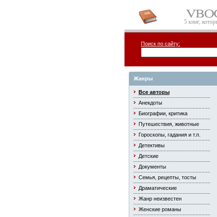
5 книг, кото
Поиск по сайту:
Жанры
Все авторы
Анекдоты
Биографии, критика
Путешествия, животные
Гороскопы, гадания и т.п.
Детективы
Детские
Документы
Семья, рецепты, тосты
Драматические
Жанр неизвестен
Женские романы