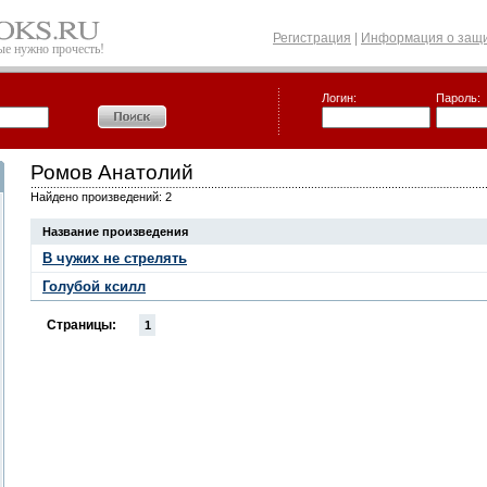
Регистрация
|
Информация о защи
рые нужно прочесть!
Логин:
Пароль:
Ромов Анатолий
Найдено произведений: 2
Название произведения
В чужих не стрелять
Голубой ксилл
Страницы:
1