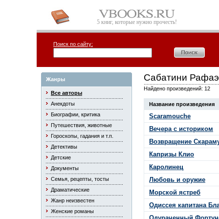
5 книг, которые нужно прочесть!
Поиск по сайту:
Сабатини Рафаэ
Жанры
Найдено произведений: 12
Все авторы
Анекдоты
Название произведения
Биографии, критика
Scaramouche
Путешествия, животные
Вечера с историком
Гороскопы, гадания и т.п.
Возвращение Скарам
Детективы
Капризы Клио
Детские
Каролинец
Документы
Семья, рецепты, тосты
Любовь и оружие
Драматические
Морской ястреб
Жанр неизвестен
Одиссея капитана Бла
Женские романы
Одураченный Фортун