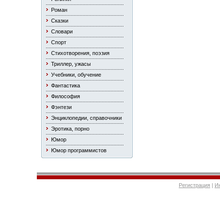
Роман
Сказки
Словари
Спорт
Стихотворения, поэзия
Триллер, ужасы
Учебники, обучение
Фантастика
Философия
Фэнтези
Энциклопедии, справочники
Эротика, порно
Юмор
Юмор программистов
Регистрация
|
И