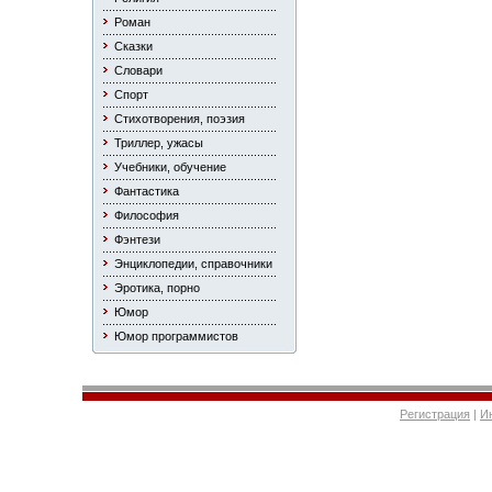
Роман
Сказки
Словари
Спорт
Стихотворения, поэзия
Триллер, ужасы
Учебники, обучение
Фантастика
Философия
Фэнтези
Энциклопедии, справочники
Эротика, порно
Юмор
Юмор программистов
Регистрация
|
И