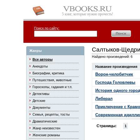
5 книг, которые нужно прочесть!
Поиск по сайту:
Салтыков-Щедри
Жанры
Найдено произведений: 6
Все авторы
Анекдоты
Название произведения
Биографии, критика
Ворон-челобитчик
Путешествия, животные
Господа Головлевы
Гороскопы, гадания и т.п.
История одного горо
Детективы
Либерал
Детские
Приключение с Крам
Документы
Семья, рецепты, тосты
Современная идилли
Драматические
Страницы:
1
Жанр неизвестен
Женские романы