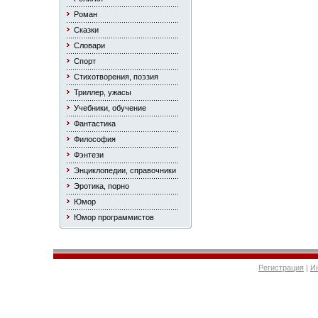
Роман
Сказки
Словари
Спорт
Стихотворения, поэзия
Триллер, ужасы
Учебники, обучение
Фантастика
Философия
Фэнтези
Энциклопедии, справочники
Эротика, порно
Юмор
Юмор программистов
Регистрация
|
И