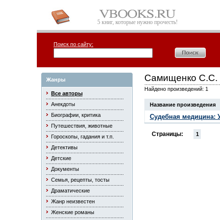
5 книг, которые нужно прочесть!
Поиск по сайту:
Самищенко С.С.
Жанры
Найдено произведений: 1
Все авторы
Анекдоты
Название произведения
Биографии, критика
Судебная медицина: 
Путешествия, животные
Страницы:
1
Гороскопы, гадания и т.п.
Детективы
Детские
Документы
Семья, рецепты, тосты
Драматические
Жанр неизвестен
Женские романы