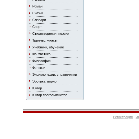
Роман
Сказки
Словари
Спорт
Стихотворения, поэзия
Триллер, ужасы
Учебники, обучение
Фантастика
Философия
Фэнтези
Энциклопедии, справочники
Эротика, порно
Юмор
Юмор программистов
Регистрация
|
И