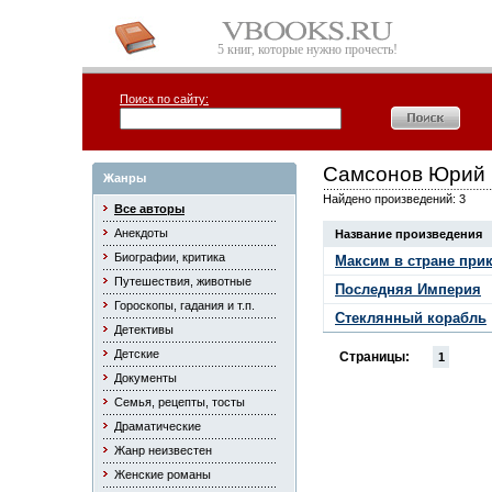
5 книг, которые нужно прочесть!
Поиск по сайту:
Самсонов Юрий
Жанры
Найдено произведений: 3
Все авторы
Анекдоты
Название произведения
Биографии, критика
Максим в стране при
Путешествия, животные
Последняя Империя
Гороскопы, гадания и т.п.
Стеклянный корабль
Детективы
Детские
Страницы:
1
Документы
Семья, рецепты, тосты
Драматические
Жанр неизвестен
Женские романы