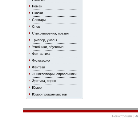
Роман
Сказки
Словари
Спорт
Стихотворения, поэзия
Триллер, ужасы
Учебники, обучение
Фантастика
Философия
Фэнтези
Энциклопедии, справочники
Эротика, порно
Юмор
Юмор программистов
Регистрация
|
И