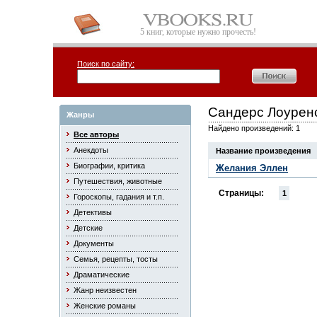
5 книг, которые нужно прочесть!
Поиск по сайту:
Сандерс Лоурен
Жанры
Найдено произведений: 1
Все авторы
Анекдоты
Название произведения
Биографии, критика
Желания Эллен
Путешествия, животные
Страницы:
1
Гороскопы, гадания и т.п.
Детективы
Детские
Документы
Семья, рецепты, тосты
Драматические
Жанр неизвестен
Женские романы