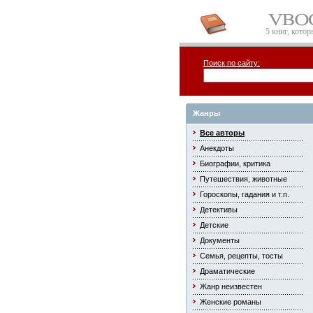
5 книг, кото
Поиск по сайту:
Жанры
Все авторы
Анекдоты
Биографии, критика
Путешествия, животные
Гороскопы, гадания и т.п.
Детективы
Детские
Документы
Семья, рецепты, тосты
Драматические
Жанр неизвестен
Женские романы