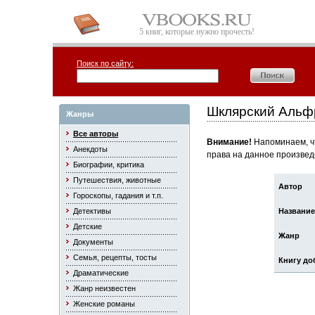
5 книг, которые нужно прочесть!
Поиск по сайту:
Шклярский Альфр
Жанры
Все авторы
Внимание!
Напоминаем, чт
Анекдоты
права на данное произвед
Биографии, критика
Путешествия, животные
Автор
Гороскопы, гадания и т.п.
Детективы
Название
Детские
Жанр
Документы
Семья, рецепты, тосты
Книгу до
Драматические
Жанр неизвестен
Женские романы