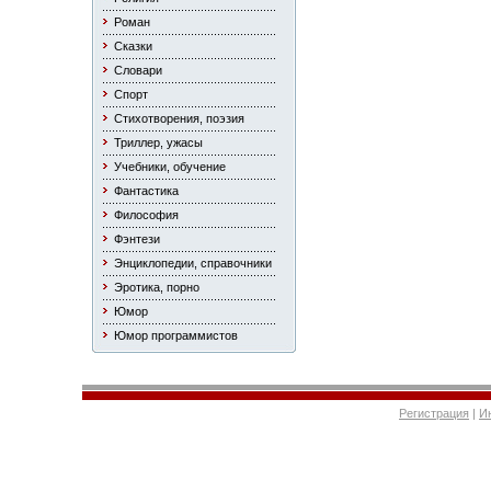
Роман
Сказки
Словари
Спорт
Стихотворения, поэзия
Триллер, ужасы
Учебники, обучение
Фантастика
Философия
Фэнтези
Энциклопедии, справочники
Эротика, порно
Юмор
Юмор программистов
Регистрация
|
И