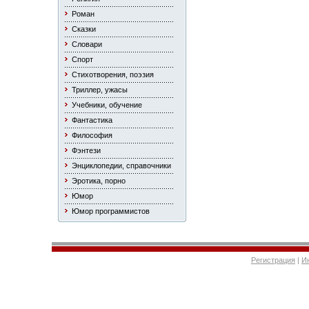
Роман
Сказки
Словари
Спорт
Стихотворения, поэзия
Триллер, ужасы
Учебники, обучение
Фантастика
Философия
Фэнтези
Энциклопедии, справочники
Эротика, порно
Юмор
Юмор программистов
Регистрация
|
И