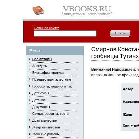
5 книг, которые нужно прочесть!
Поиск по сайту:
Смирнов Констан
Жанры
гробницы Тутан
Все авторы
Анекдоты
Внимание!
Напоминаем, чт
Биографии, критика
права на данное произвед
Путешествия, животные
Гороскопы, гадания и т.п.
Автор
Детективы
Детские
Название
Документы
Семья, рецепты, тосты
Жанр
Драматические
Книгу до
Жанр неизвестен
Женские романы