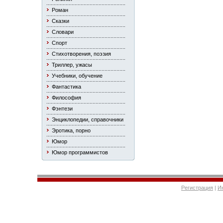
Роман
Сказки
Словари
Спорт
Стихотворения, поэзия
Триллер, ужасы
Учебники, обучение
Фантастика
Философия
Фэнтези
Энциклопедии, справочники
Эротика, порно
Юмор
Юмор программистов
Регистрация
|
И