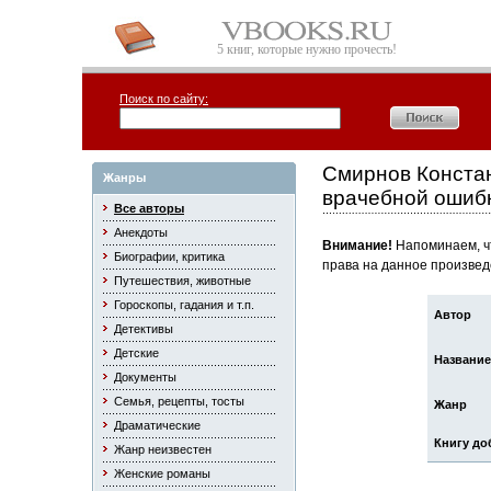
5 книг, которые нужно прочесть!
Поиск по сайту:
Смирнов Констан
Жанры
врачебной ошиб
Все авторы
Анекдоты
Внимание!
Напоминаем, чт
Биографии, критика
права на данное произвед
Путешествия, животные
Гороскопы, гадания и т.п.
Автор
Детективы
Детские
Название
Документы
Семья, рецепты, тосты
Жанр
Драматические
Книгу до
Жанр неизвестен
Женские романы