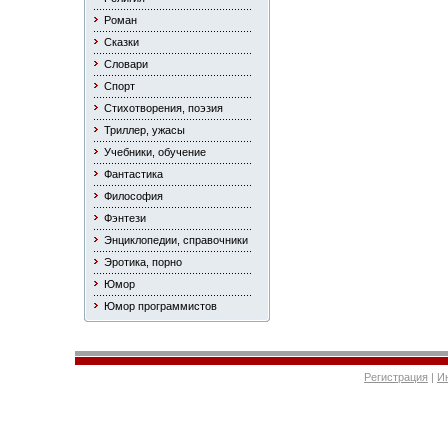
Роман
Сказки
Словари
Спорт
Стихотворения, поэзия
Триллер, ужасы
Учебники, обучение
Фантастика
Философия
Фэнтези
Энциклопедии, справочники
Эротика, порно
Юмор
Юмор программистов
Регистрация
|
И