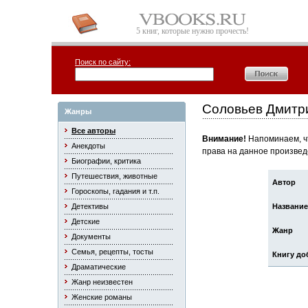
5 книг, которые нужно прочесть!
Поиск по сайту:
Соловьев Дмитр
Жанры
Все авторы
Внимание!
Напоминаем, чт
Анекдоты
права на данное произвед
Биографии, критика
Путешествия, животные
Автор
Гороскопы, гадания и т.п.
Детективы
Название
Детские
Жанр
Документы
Семья, рецепты, тосты
Книгу до
Драматические
Жанр неизвестен
Женские романы