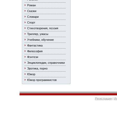
Роман
Сказки
Словари
Спорт
Стихотворения, поэзия
Триллер, ужасы
Учебники, обучение
Фантастика
Философия
Фэнтези
Энциклопедии, справочники
Эротика, порно
Юмор
Юмор программистов
Регистрация
|
И