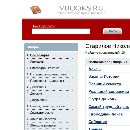
5 книг, которые нужно прочесть!
Поиск по сайту:
Старилов Никол
Жанры
Найдено произведений: 10
Все авторы
Анекдоты
Название произведения
Биографии, критика
Алкаш
Путешествия, животные
Законы Истории
Гороскопы, гадания и т.п.
Осенний семестр
Детективы
Реальный социализм
Детские
С утра до ночи
Документы
Семья, рецепты, тосты
Самый трудный день
Драматические
Свободный поиск
Жанр неизвестен
Собрание
Женские романы
Травма