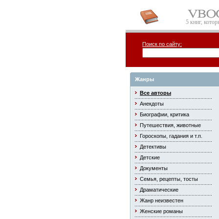
5 книг, кото
Поиск по сайту:
Жанры
Все авторы
Анекдоты
Биографии, критика
Путешествия, животные
Гороскопы, гадания и т.п.
Детективы
Детские
Документы
Семья, рецепты, тосты
Драматические
Жанр неизвестен
Женские романы