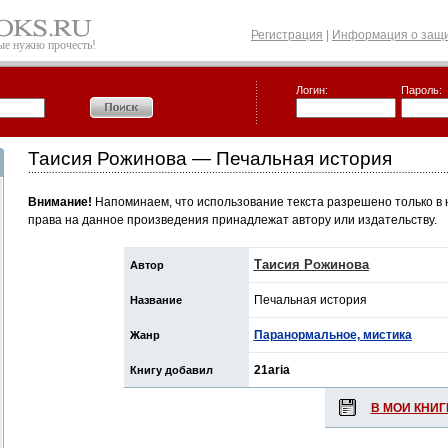
Регистрация
|
Информация о защи
рые нужно прочесть!
Логин:
Пароль:
Таисия Рожинова — Печальная история
Внимание!
Напоминаем, что использование текста разрешено только в 
права на данное произведения принадлежат автору или издательству.
Таисия Рожинова
Автор
Печальная история
Название
Паранормальное, мистика
Жанр
21aria
Книгу добавил
В МОИ КНИГ