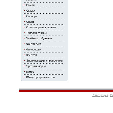
Роман
Сказки
Словари
Спорт
Стихотворения, поэзия
Триллер, ужасы
Учебники, обучение
Фантастика
Философия
Фэнтези
Энциклопедии, справочники
Эротика, порно
Юмор
Юмор программистов
Регистрация
|
И