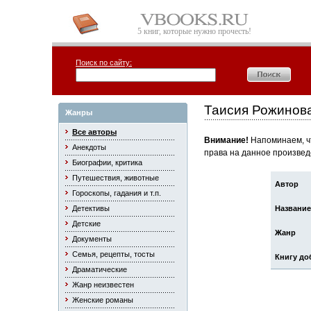
5 книг, которые нужно прочесть!
Поиск по сайту:
Таисия Рожинов
Жанры
Все авторы
Внимание!
Напоминаем, чт
Анекдоты
права на данное произвед
Биографии, критика
Путешествия, животные
Автор
Гороскопы, гадания и т.п.
Детективы
Название
Детские
Жанр
Документы
Семья, рецепты, тосты
Книгу до
Драматические
Жанр неизвестен
Женские романы