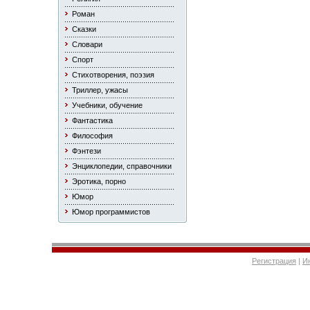
Роман
Сказки
Словари
Спорт
Стихотворения, поэзия
Триллер, ужасы
Учебники, обучение
Фантастика
Философия
Фэнтези
Энциклопедии, справочники
Эротика, порно
Юмор
Юмор программистов
Регистрация
|
И