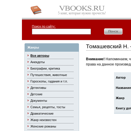
5 книг, которые нужно прочесть!
Поиск по сайту:
Томашевский Н.
Жанры
Все авторы
Внимание!
Напоминаем, чт
Анекдоты
права на данное произвед
Биографии, критика
Путешествия, животные
Автор
Гороскопы, гадания и т.п.
Детективы
Название
Детские
Жанр
Документы
Семья, рецепты, тосты
Книгу до
Драматические
Жанр неизвестен
Женские романы