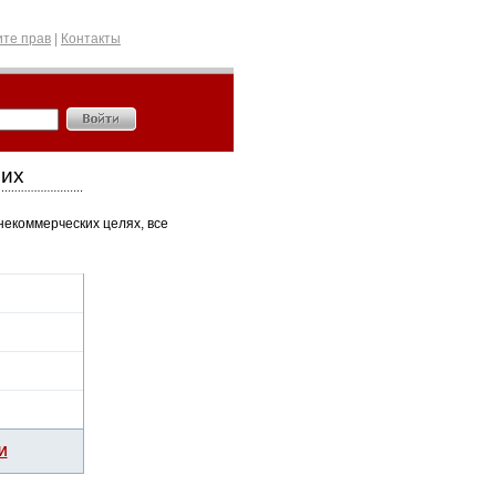
те прав
|
Контакты
чих
некоммерческих целях, все
И