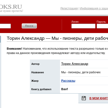
Регистрация
|
Информация о защи
рые нужно прочесть!
Логин:
Пароль:
Торин Александр — Мы - пионеры, дети рабо
Внимание!
Напоминаем, что использование текста разрешено только в 
права на данное произведения принадлежат автору или издательству.
Торин Александр
Автор
Мы - пионеры, дети рабочих
Название
Рассказы
Жанр
Bavf
Книгу добавил
В МОИ КНИГ