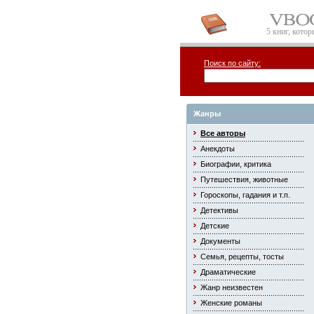
5 книг, кото
Поиск по сайту:
Жанры
Все авторы
Анекдоты
Биографии, критика
Путешествия, животные
Гороскопы, гадания и т.п.
Детективы
Детские
Документы
Семья, рецепты, тосты
Драматические
Жанр неизвестен
Женские романы