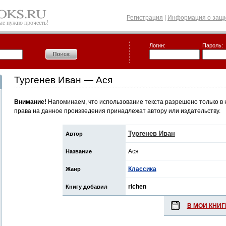
Регистрация
|
Информация о защи
рые нужно прочесть!
Логин:
Пароль:
Тургенев Иван — Ася
Внимание!
Напоминаем, что использование текста разрешено только в 
права на данное произведения принадлежат автору или издательству.
Тургенев Иван
Автор
Ася
Название
Классика
Жанр
richen
Книгу добавил
В МОИ КНИГ