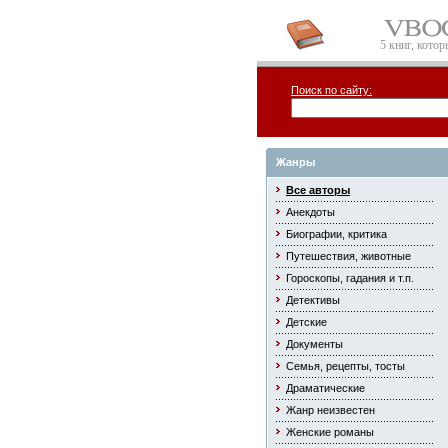
5 книг, кото
Поиск по сайту:
Жанры
Все авторы
Анекдоты
Биографии, критика
Путешествия, животные
Гороскопы, гадания и т.п.
Детективы
Детские
Документы
Семья, рецепты, тосты
Драматические
Жанр неизвестен
Женские романы