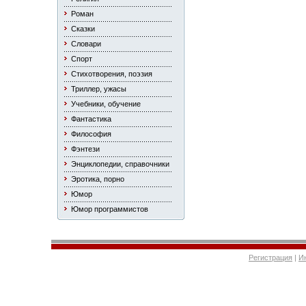
Роман
Сказки
Словари
Спорт
Стихотворения, поэзия
Триллер, ужасы
Учебники, обучение
Фантастика
Философия
Фэнтези
Энциклопедии, справочники
Эротика, порно
Юмор
Юмор программистов
Регистрация
|
И