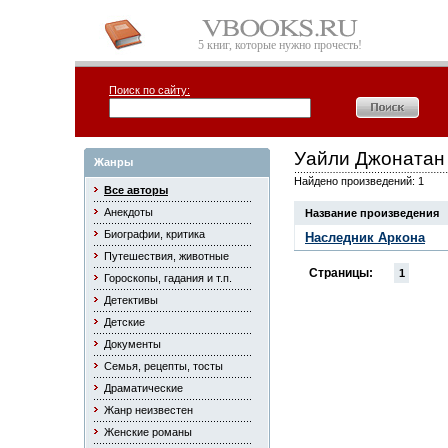
5 книг, которые нужно прочесть!
Поиск по сайту:
Уайли Джонатан
Жанры
Найдено произведений: 1
Все авторы
Анекдоты
Название произведения
Биографии, критика
Наследник Аркона
Путешествия, животные
Страницы:
1
Гороскопы, гадания и т.п.
Детективы
Детские
Документы
Семья, рецепты, тосты
Драматические
Жанр неизвестен
Женские романы