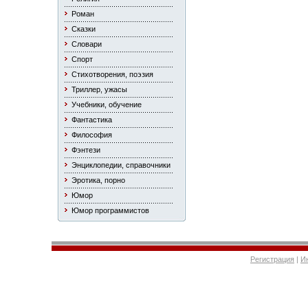
Роман
Сказки
Словари
Спорт
Стихотворения, поэзия
Триллер, ужасы
Учебники, обучение
Фантастика
Философия
Фэнтези
Энциклопедии, справочники
Эротика, порно
Юмор
Юмор программистов
Регистрация
|
И