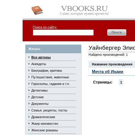
5 книг, которые нужно прочесть!
Поиск по сайту:
Уайнбергер Эли
Жанры
Найдено произведений: 1
Все авторы
Анекдоты
Название произведения
Биографии, критика
Мечта об Индии
Путешествия, животные
Страницы:
1
Гороскопы, гадания и т.п.
Детективы
Детские
Документы
Семья, рецепты, тосты
Драматические
Жанр неизвестен
Женские романы