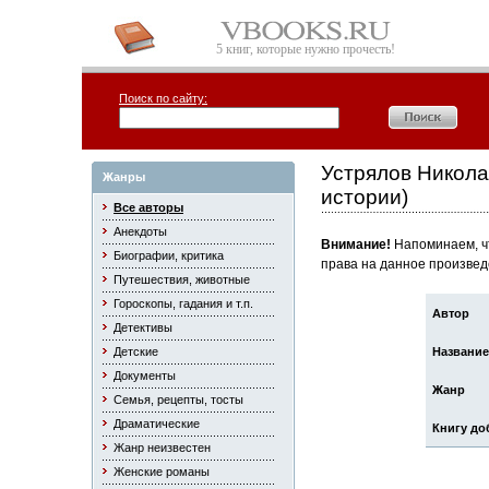
5 книг, которые нужно прочесть!
Поиск по сайту:
Устрялов Никола
Жанры
истории)
Все авторы
Анекдоты
Внимание!
Напоминаем, чт
Биографии, критика
права на данное произвед
Путешествия, животные
Гороскопы, гадания и т.п.
Автор
Детективы
Детские
Название
Документы
Жанр
Семья, рецепты, тосты
Драматические
Книгу до
Жанр неизвестен
Женские романы