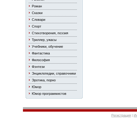
Роман
Сказки
Словари
Спорт
Стихотворения, поэзия
Триллер, ужасы
Учебники, обучение
Фантастика
Философия
Фэнтези
Энциклопедии, справочники
Эротика, порно
Юмор
Юмор программистов
Регистрация
|
И