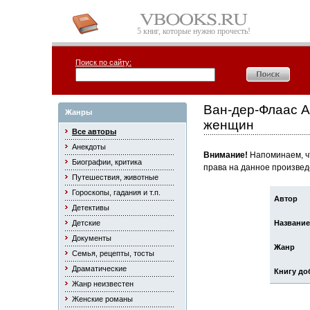
5 книг, которые нужно прочесть!
Поиск по сайту:
Ван-дер-Флаас 
Жанры
женщин
Все авторы
Анекдоты
Внимание!
Напоминаем, чт
Биографии, критика
права на данное произвед
Путешествия, животные
Гороскопы, гадания и т.п.
Автор
Детективы
Детские
Название
Документы
Жанр
Семья, рецепты, тосты
Драматические
Книгу до
Жанр неизвестен
Женские романы