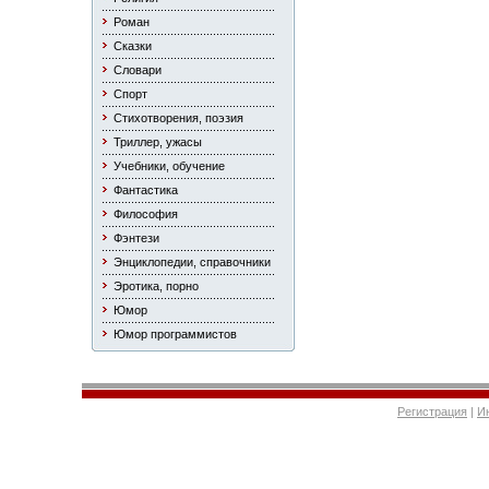
Роман
Сказки
Словари
Спорт
Стихотворения, поэзия
Триллер, ужасы
Учебники, обучение
Фантастика
Философия
Фэнтези
Энциклопедии, справочники
Эротика, порно
Юмор
Юмор программистов
Регистрация
|
И