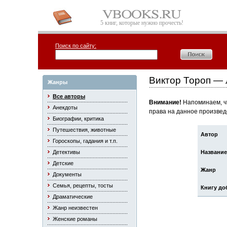
5 книг, которые нужно прочесть!
Поиск по сайту:
Виктор Тороп — 
Жанры
Все авторы
Внимание!
Напоминаем, чт
Анекдоты
права на данное произвед
Биографии, критика
Путешествия, животные
Автор
Гороскопы, гадания и т.п.
Детективы
Название
Детские
Жанр
Документы
Семья, рецепты, тосты
Книгу до
Драматические
Жанр неизвестен
Женские романы