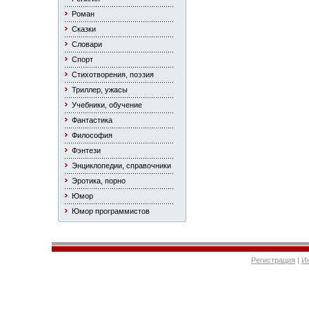
Роман
Сказки
Словари
Спорт
Стихотворения, поэзия
Триллер, ужасы
Учебники, обучение
Фантастика
Философия
Фэнтези
Энциклопедии, справочники
Эротика, порно
Юмор
Юмор программистов
Регистрация
|
И