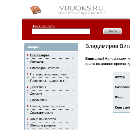
5 книг, которые нужно прочесть!
Поиск по сайту:
Владимиров Вит
Жанры
Все авторы
Внимание!
Напоминаем, чт
Анекдоты
права на данное произвед
Биографии, критика
Путешествия, животные
Автор
Гороскопы, гадания и т.п.
Детективы
Название
Детские
Жанр
Документы
Семья, рецепты, тосты
Книгу до
Драматические
Жанр неизвестен
Женские романы