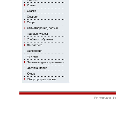
Роман
Сказки
Словари
Спорт
Стихотворения, поэзия
Триллер, ужасы
Учебники, обучение
Фантастика
Философия
Фэнтези
Энциклопедии, справочники
Эротика, порно
Юмор
Юмор программистов
Регистрация
|
И