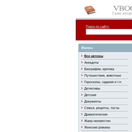
5 книг, кото
Поиск по сайту:
Жанры
Все авторы
Анекдоты
Биографии, критика
Путешествия, животные
Гороскопы, гадания и т.п.
Детективы
Детские
Документы
Семья, рецепты, тосты
Драматические
Жанр неизвестен
Женские романы