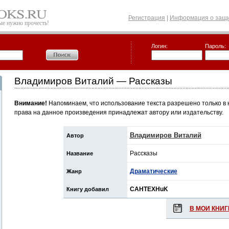
Регистрация
|
Информация о защи
рые нужно прочесть!
Логин:
Пароль:
Владимиров Виталий — Рассказы
Внимание!
Напоминаем, что использование текста разрешено только в 
права на данное произведения принадлежат автору или издательству.
Владимиров Виталий
Автор
Рассказы
Название
Драматические
Жанр
CAHTEXHuK
Книгу добавил
В МОИ КНИГ