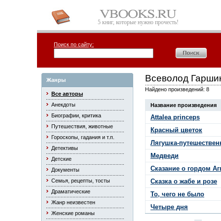
5 книг, которые нужно прочесть!
Поиск по сайту:
Всеволод Гарши
Жанры
Найдено произведений: 8
Все авторы
Анекдоты
Название произведения
Биографии, критика
Аttalea princeps
Путешествия, животные
Красный цветок
Гороскопы, гадания и т.п.
Лягушка-путешествен
Детективы
Медведи
Детские
Сказание о гордом Аг
Документы
Семья, рецепты, тосты
Сказка о жабе и розе
Драматические
То, чего не было
Жанр неизвестен
Четыре дня
Женские романы