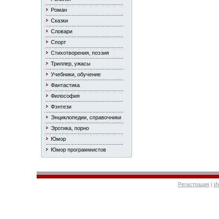
Роман
Сказки
Словари
Спорт
Стихотворения, поэзия
Триллер, ужасы
Учебники, обучение
Фантастика
Философия
Фэнтези
Энциклопедии, справочники
Эротика, порно
Юмор
Юмор программистов
Регистрация
|
И