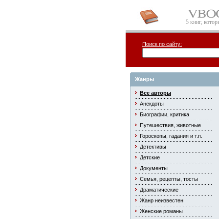
5 книг, кото
Поиск по сайту:
Жанры
Все авторы
Анекдоты
Биографии, критика
Путешествия, животные
Гороскопы, гадания и т.п.
Детективы
Детские
Документы
Семья, рецепты, тосты
Драматические
Жанр неизвестен
Женские романы