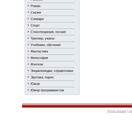
Роман
Сказки
Словари
Спорт
Стихотворения, поэзия
Триллер, ужасы
Учебники, обучение
Фантастика
Философия
Фэнтези
Энциклопедии, справочники
Эротика, порно
Юмор
Юмор программистов
Регистрация
|
И