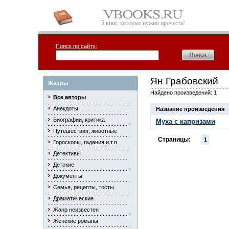
5 книг, которые нужно прочесть!
Поиск по сайту:
Ян Грабовский
Жанры
Найдено произведений: 1
Все авторы
Анекдоты
Название произведения
Биографии, критика
Муха с капризами
Путешествия, животные
Страницы:
1
Гороскопы, гадания и т.п.
Детективы
Детские
Документы
Семья, рецепты, тосты
Драматические
Жанр неизвестен
Женские романы