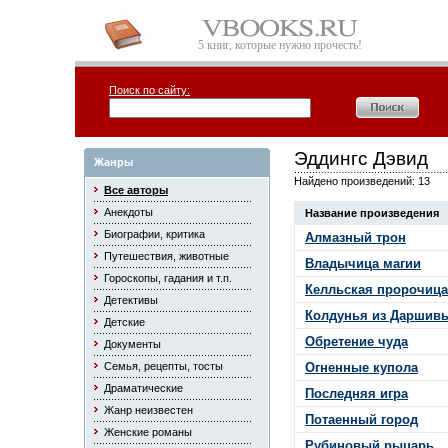
5 книг, которые нужно прочесть!
Поиск по сайту:
Эддингс Дэвид
Жанры
Найдено произведений: 13
Все авторы
Анекдоты
Название произведения
Биографии, критика
Алмазный трон
Путешествия, животные
Владычица магии
Гороскопы, гадания и т.п.
Келльская пророчица
Детективы
Колдунья из Даршив
Детские
Обретение чуда
Документы
Семья, рецепты, тосты
Огненные купола
Драматические
Последняя игра
Жанр неизвестен
Потаенный город
Женские романы
Рубиновый рыцарь