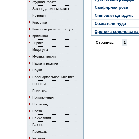
Журнал, газета
Сапфирная роза
Законодательные акты
Сияющая цитадель
История
Классика
Создатели чуда
Компьютерная литература
Хроника королевства
Криминал
Страницы:
1
Лирика
Медицина
Музыка, песни
Наука и техника
Науки
Паранормальное, мистика
Повести
Политика
Приключения
Про войну
Проза
Психология
Разное
Рассказы
Религия