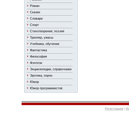
Роман
Сказки
Словари
Спорт
Стихотворения, поэзия
Триллер, ужасы
Учебники, обучение
Фантастика
Философия
Фэнтези
Энциклопедии, справочники
Эротика, порно
Юмор
Юмор программистов
Регистрация
|
И