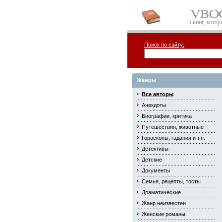
5 книг, кото
Поиск по сайту:
Жанры
Все авторы
Анекдоты
Биографии, критика
Путешествия, животные
Гороскопы, гадания и т.п.
Детективы
Детские
Документы
Семья, рецепты, тосты
Драматические
Жанр неизвестен
Женские романы